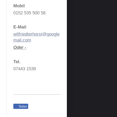
Mobil
0152 535 500 58
E-Mail
wilfriedterhorst@google
mail.com
Oder -
Tel.
07443 1539
Teilen