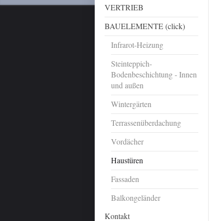
VERTRIEB
BAUELEMENTE (click)
Infrarot-Heizung
Steinteppich-
Bodenbeschichtung - Innen
und außen
Wintergärten
Terrassenüberdachung
Vordächer
Haustüren
Fassaden
Balkongeländer
Kontakt